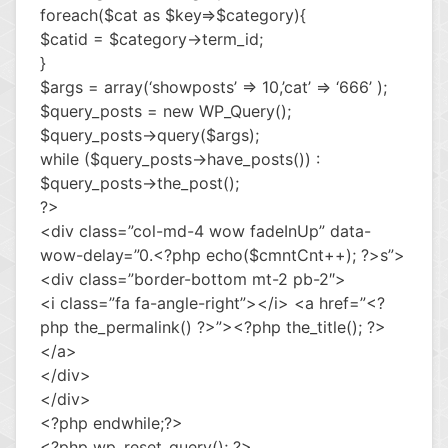
foreach($cat as $key=>$category){
$catid = $category->term_id;
}
$args = array(‘showposts’ => 10,’cat’ => ‘666’ );
$query_posts = new WP_Query();
$query_posts->query($args);
while ($query_posts->have_posts()) :
$query_posts->the_post();
?>
<div class=”col-md-4 wow fadeInUp” data-
wow-delay=”0.<?php echo($cmntCnt++); ?>s”>
<div class=”border-bottom mt-2 pb-2″>
<i class=”fa fa-angle-right”></i> <a href=”<?
php the_permalink() ?>”><?php the_title(); ?>
</a>
</div>
</div>
<?php endwhile;?>
<?php wp_reset_query(); ?>