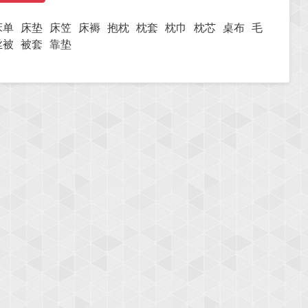
床单
床垫
床笠
床褥
抱枕
枕套
枕巾
枕芯
桌布
毛
丝被
被套
靠垫