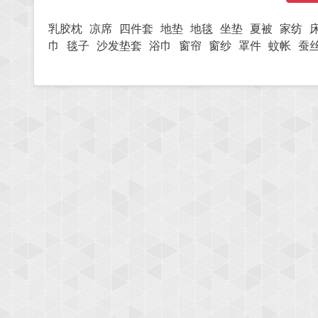
乳胶枕
凉席
四件套
地垫
地毯
坐垫
夏被
家纺
巾
毯子
沙发垫套
浴巾
窗帘
窗纱
罩件
蚊帐
蚕