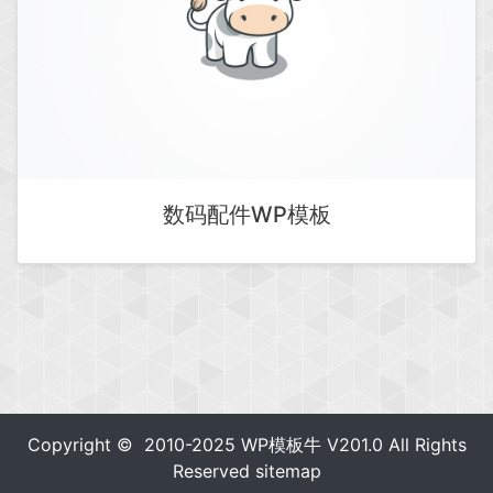
数码配件WP模板
Copyright © 2010-2025
WP模板牛
V201.0 All Rights
Reserved
sitemap