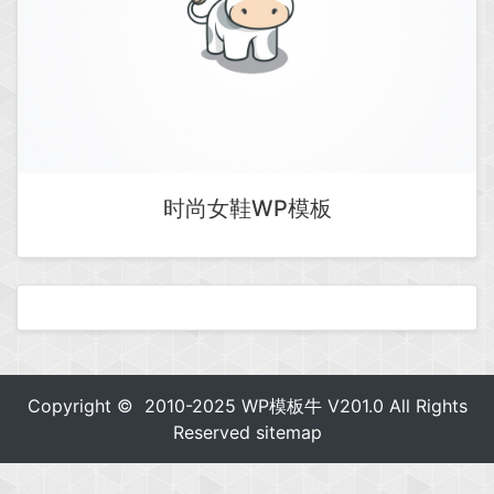
时尚女鞋WP模板
Copyright © 2010-2025
WP模板牛
V201.0 All Rights
Reserved
sitemap