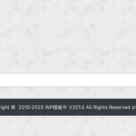
right © 2010-2025
WP模板牛
V201.0 All Rights Reserved
s