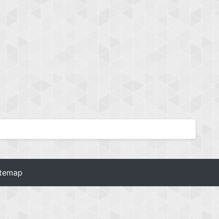
itemap