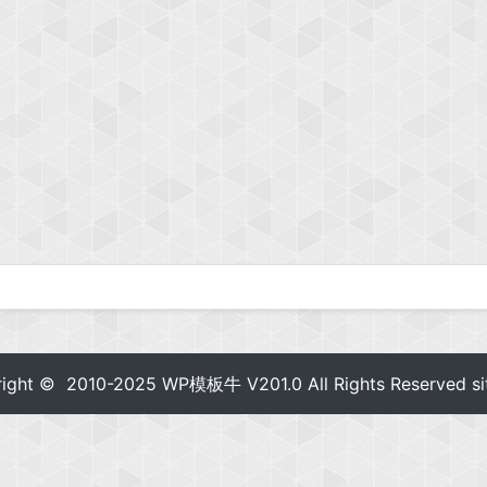
right © 2010-2025
WP模板牛
V201.0 All Rights Reserved
s