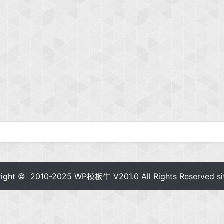
right © 2010-2025
WP模板牛
V201.0 All Rights Reserved
s