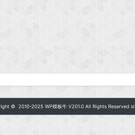
right © 2010-2025
WP模板牛
V201.0 All Rights Reserved
s