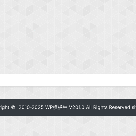
right © 2010-2025
WP模板牛
V201.0 All Rights Reserved
s