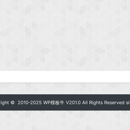
right © 2010-2025
WP模板牛
V201.0 All Rights Reserved
s