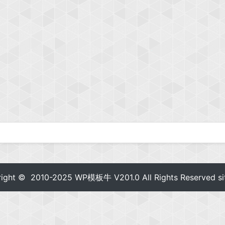
right © 2010-2025
WP模板牛
V201.0 All Rights Reserved
s