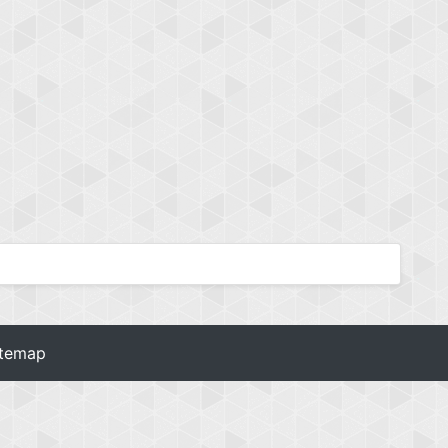
itemap