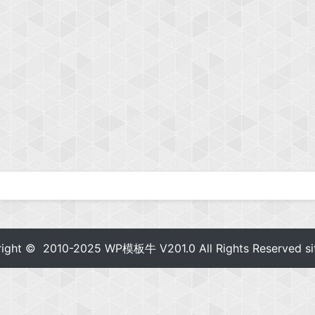
right © 2010-2025
WP模板牛
V201.0 All Rights Reserved
s