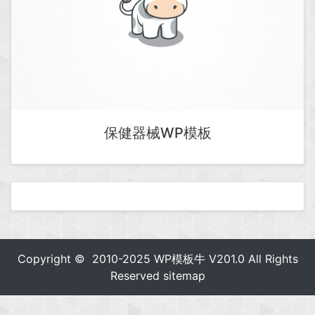
保健器械WP模板
Copyright © 2010-2025
WP模板牛
V201.0 All Rights
Reserved
sitemap