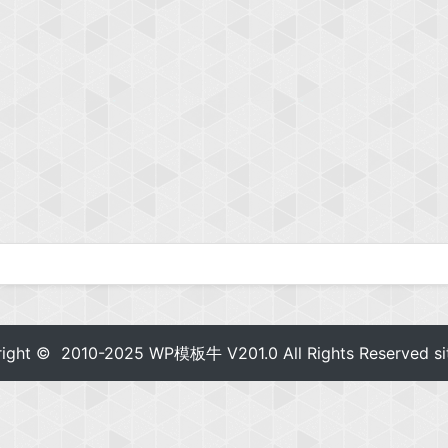
right © 2010-2025
WP模板牛
V201.0 All Rights Reserved
s