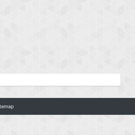
itemap