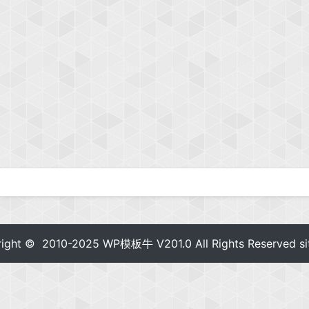
right © 2010-2025
WP模板牛
V201.0 All Rights Reserved
s