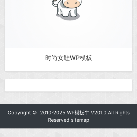
时尚女鞋WP模板
Copyright © 2010-2025
WP模板牛
V201.0 All Rights
Reserved
sitemap